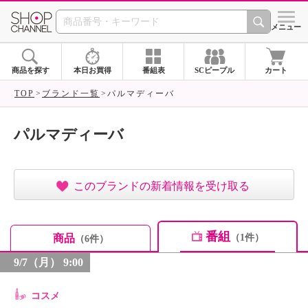
SHOP CHANNEL ショ
メニュー
商品を探す
本日お買得
番組表
SCピープル
カート
TOP
ブランド一覧
パルマディーバ
パルマディーバ
このブランドの新着情報を受け取る
番組
商品
（1件）
（6件）
9/7（月） 9:00
コスメ