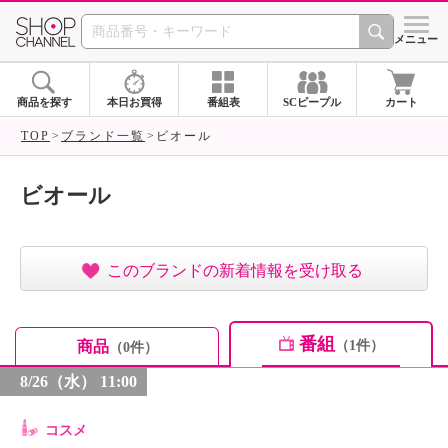
SHOP CHANNEL ショ
メニュー
商品を探す
本日お買得
番組表
SCピープル
カート
TOP
ブランド一覧
ビオール
ビオール
このブランドの新着情報を受け取る
番組
商品
（1件）
（0件）
8/26（水） 11:00
コスメ