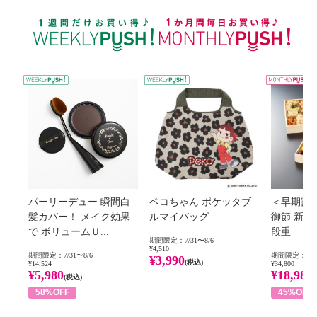
WEEKLY PUSH
パーリーデュー 瞬間白
ペコちゃん ポケッタブ
＜早期割
髪カバー！ メイク効果
ルマイバッグ
御節 新
で ボリュームＵ...
段重
期間限定：7/31〜8/6
¥4,510
期間限定：7/31〜8/6
期間限定：8/1
¥3,990
(税込)
¥14,524
¥34,800
¥5,980
¥18,980
(税込)
58%OFF
45%OFF