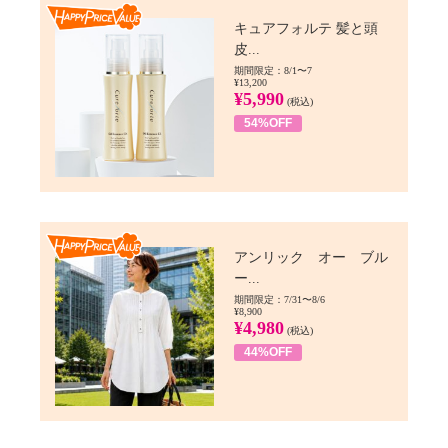
Happy Price value
キュアフォルテ 髪と頭
皮...
期間限定：8/1〜7
¥13,200
¥5,990
(税込)
54%OFF
Happy Price value
アンリック オー ブル
ー...
期間限定：7/31〜8/6
¥8,900
¥4,980
(税込)
44%OFF