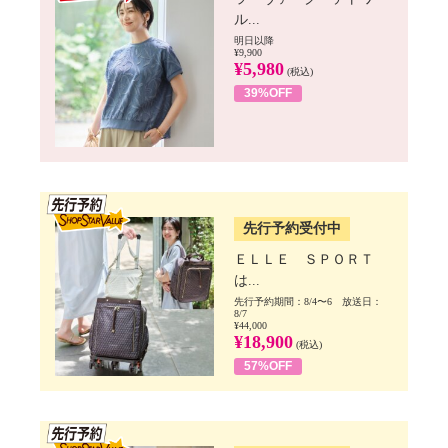
ル...
明日以降
¥9,900
¥5,980
(税込)
39%OFF
SSV先行
先行予約受付中
ＥＬＬＥ ＳＰＯＲＴ
は...
先行予約期間：8/4〜6 放送日：
8/7
¥44,000
¥18,900
(税込)
57%OFF
SSV先行