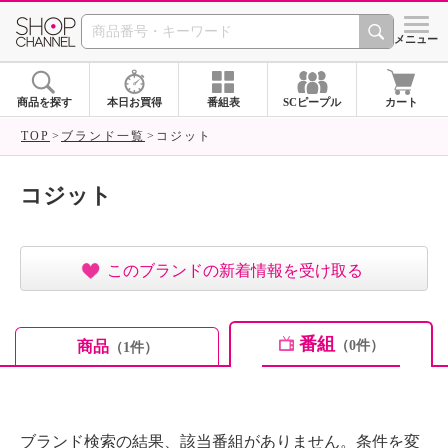
SHOP CHANNEL ショ
メニュー
商品を探す
本日お買得
番組表
SCピープル
カート
TOP
ブランド一覧
コジット
コジット
このブランドの新着情報を受け取る
番組
商品
（0件）
（1件）
ブランド検索の結果、該当番組がありません。条件を変