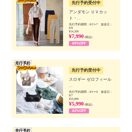
先行予約受付中
アンダモン ＵＶカッ
ト・...
先行予約期間：8/2〜7 放送日：
8/8
¥14,300
¥7,990
(税込)
44%OFF
SSV先行
先行予約受付中
スロギー ゼロフィール
...
先行予約期間：8/1〜6 放送日：
8/7
¥10,890
¥5,990
(税込)
44%OFF
SSV先行