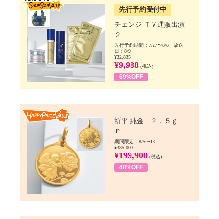
先行予約受付中
チェンジ ＴＶ通販出演
２...
先行予約期間：7/27〜8/8 放送
日：8/9
¥32,835
¥9,988
(税込)
69%OFF
Happy Price value
祈平 純金 ２．５ｇ
Ｐ...
期間限定：8/5〜18
¥385,000
¥199,900
(税込)
48%OFF