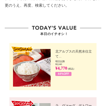
更のうえ、再度、検索してください。
本日のイチオシ！
SHOP STAR VALUE
北アルプスの天然水仕立
て...
明日以降
¥8,640
¥4,770
(税込)
44%OFF
GO!GO! VALUE
ラ ヴァーグ デトワー