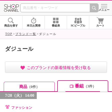
SHOP CHANNEL ショ
メニュー
商品を探す
本日お買得
番組表
SCピープル
カート
TOP
ブランド一覧
ダジュール
ダジュール
このブランドの新着情報を受け取る
番組
商品
（3件）
（0件）
7/28（火） 14:00
ファッション