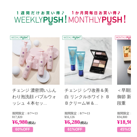
WEEKLY PUSH
チェンジ 濃密潤いふん
チェンジ シワ改善＆美
＜早期割
わり泡洗顔 バブルウォ
白 リンクルホワイト Ｂ
御節 新
ッシュ ４本セッ...
ＢクリームＷ＆...
段重
期間限定：8/7〜13
期間限定：8/7〜13
期間限定：8/1
¥17,820
¥16,126
¥34,800
¥6,980
¥6,280
¥18,980
(税込)
(税込)
60%OFF
61%OFF
45%OFF