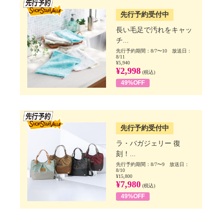
先行予約受付中
長い毛足で汚れをキャッ
チ...
先行予約期間：8/7〜10 放送日：
8/11
¥5,940
¥2,998
(税込)
49%OFF
SSV先行
先行予約受付中
ラ・バガジェリー 復
刻！...
先行予約期間：8/7〜9 放送日：
8/10
¥15,800
¥7,980
(税込)
49%OFF