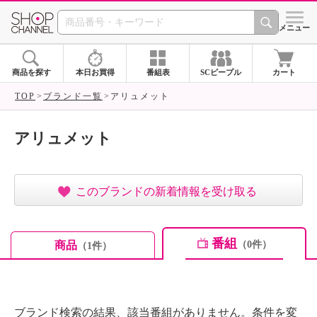
SHOP CHANNEL ショ
メニュー
商品を探す
本日お買得
番組表
SCピープル
カート
TOP
ブランド一覧
アリュメット
アリュメット
このブランドの新着情報を受け取る
番組
商品
（0件）
（1件）
ブランド検索の結果、該当番組がありません。条件を変