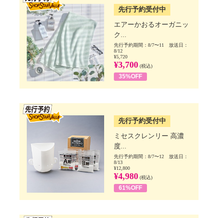
先行予約受付中
エアーかおるオーガニッ
ク...
先行予約期間：8/7〜11 放送日：
8/12
¥5,720
¥3,700
(税込)
35%OFF
SSV先行
先行予約受付中
ミセスクレンリー 高濃
度...
先行予約期間：8/7〜12 放送日：
8/13
¥12,800
¥4,980
(税込)
61%OFF
SSV先行