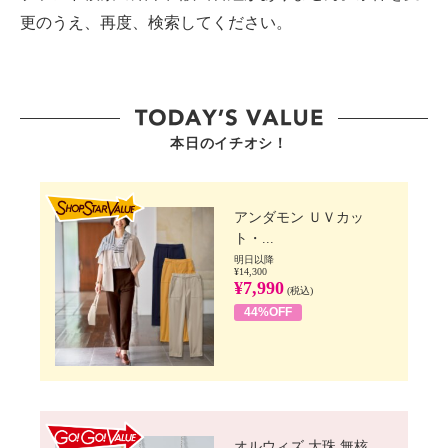
更のうえ、再度、検索してください。
本日のイチオシ！
SHOP STAR VALUE
アンダモン ＵＶカッ
ト・...
明日以降
¥14,300
¥7,990
(税込)
44%OFF
GO!GO! VALUE
オルウィズ 大珠 無核