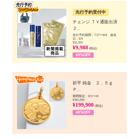
SSV先行
先行予約受付中
チェンジ ＴＶ通販出演
２...
先行予約期間：7/27〜8/8 放送
日：8/9
¥32,835
¥9,988
(税込)
69%OFF
Happy Price value
祈平 純金 ２．５ｇ
Ｐ...
期間限定：8/5〜18
¥385,000
¥199,900
(税込)
48%OFF