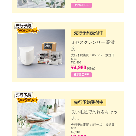
35%OFF
SSV先行
先行予約受付中
ミセスクレンリー 高濃
度...
先行予約期間：8/7〜12 放送日：
8/13
¥12,800
¥4,980
(税込)
61%OFF
SSV先行
先行予約受付中
長い毛足で汚れをキャッ
チ...
先行予約期間：8/7〜10 放送日：
8/11
¥5,940