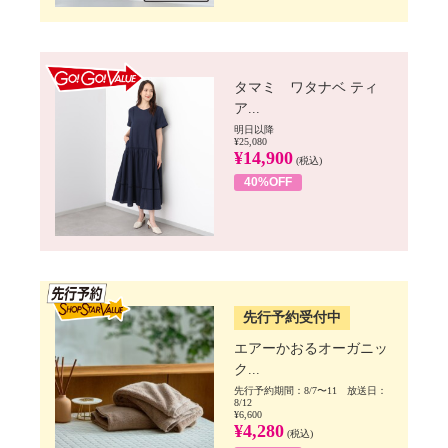
GO!GO! VALUE
タマミ ワタナベ ティ
ア...
明日以降
¥25,080
¥14,900
(税込)
40%OFF
SSV先行
先行予約受付中
エアーかおるオーガニッ
ク...
先行予約期間：8/7〜11 放送日：
8/12
¥6,600
¥4,280
(税込)