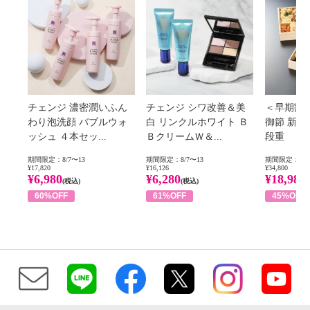
チェンジ 濃密潤いふん
チェンジ シワ改善＆美
＜早期割
わり泡洗顔 バブルウォ
白 リンクルホワイト Ｂ
御節 新
ッシュ ４本セッ...
ＢクリームＷ＆...
段重
期間限定：8/7〜13
期間限定：8/7〜13
期間限定：8/1
¥17,820
¥16,126
¥34,800
¥6,980
¥6,280
¥18,980
(税込)
(税込)
60%OFF
61%OFF
45%OFF