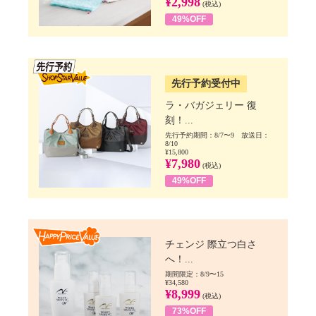
¥2,998
(税込)
49%OFF
SSV先行
先行予約受付中
ラ・バガジェリー 復
刻！...
先行予約期間：8/7〜9 放送日：
8/10
¥15,800
¥7,980
(税込)
49%OFF
Happy Price value
チェンジ 際立つ白さ
へ！...
期間限定：8/9〜15
¥34,580
¥8,999
(税込)
73%OFF