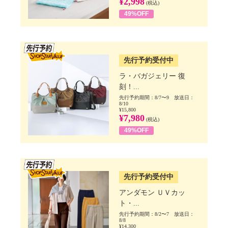
¥2,998
(税込)
49%OFF
SSV先行
先行予約受付中
ラ・バガジェリー 復
刻！...
先行予約期間：8/7〜9 放送日：
8/10
¥15,800
¥7,980
(税込)
49%OFF
SSV先行
先行予約受付中
アンダモン ＵＶカッ
ト・...
先行予約期間：8/2〜7 放送日：
8/8
¥14,300