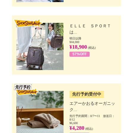
SHOP STAR VALUE
ＥＬＬＥ ＳＰＯＲＴ
は...
明日以降
¥44,000
¥18,900
(税込)
57%OFF
SSV先行
先行予約受付中
エアーかおるオーガニッ
ク...
先行予約期間：8/7〜11 放送日：
8/12
¥6,600
¥4,280
(税込)