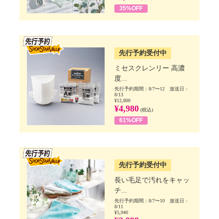
35%OFF
SSV先行
先行予約受付中
ミセスクレンリー 高濃
度...
先行予約期間：8/7〜12 放送日：
8/13
¥12,800
¥4,980
(税込)
61%OFF
SSV先行
先行予約受付中
長い毛足で汚れをキャッ
チ...
先行予約期間：8/7〜10 放送日：
8/11
¥5,940