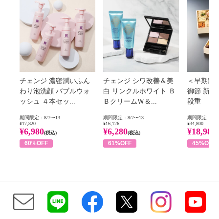
チェンジ 濃密潤いふん
チェンジ シワ改善＆美
＜早期割
わり泡洗顔 バブルウォ
白 リンクルホワイト Ｂ
御節 新
ッシュ ４本セッ...
ＢクリームＷ＆...
段重
期間限定：8/7〜13
期間限定：8/7〜13
期間限定：8/1
¥17,820
¥16,126
¥34,800
¥6,980
¥6,280
¥18,980
(税込)
(税込)
60%OFF
61%OFF
45%OFF