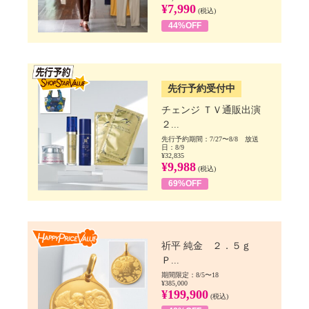
¥7,990
(税込)
44%OFF
SSV先行
先行予約受付中
チェンジ ＴＶ通販出演
２...
先行予約期間：7/27〜8/8 放送
日：8/9
¥32,835
¥9,988
(税込)
69%OFF
Happy Price value
祈平 純金 ２．５ｇ
Ｐ...
期間限定：8/5〜18
¥385,000
¥199,900
(税込)