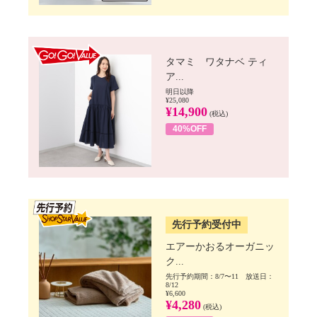
GO!GO! VALUE
タマミ ワタナベ ティ
ア...
明日以降
¥25,080
¥14,900
(税込)
40%OFF
SSV先行
先行予約受付中
エアーかおるオーガニッ
ク...
先行予約期間：8/7〜11 放送日：
8/12
¥6,600
¥4,280
(税込)