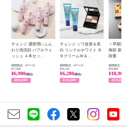
チェンジ 濃密潤いふん
チェンジ シワ改善＆美
＜早期割
わり泡洗顔 バブルウォ
白 リンクルホワイト Ｂ
御節 新
ッシュ ４本セッ...
ＢクリームＷ＆...
段重
期間限定：8/7〜13
期間限定：8/7〜13
期間限定：8/1
¥17,820
¥16,126
¥34,800
¥6,980
¥6,280
¥18,980
(税込)
(税込)
60%OFF
61%OFF
45%OFF