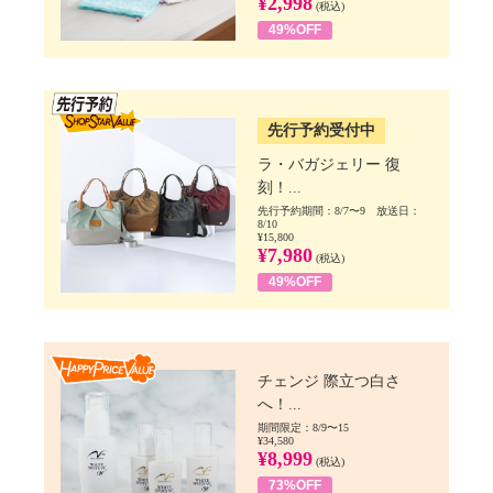
¥2,998
(税込)
49%OFF
SSV先行
先行予約受付中
ラ・バガジェリー 復
刻！...
先行予約期間：8/7〜9 放送日：
8/10
¥15,800
¥7,980
(税込)
49%OFF
Happy Price value
チェンジ 際立つ白さ
へ！...
期間限定：8/9〜15
¥34,580
¥8,999
(税込)
73%OFF