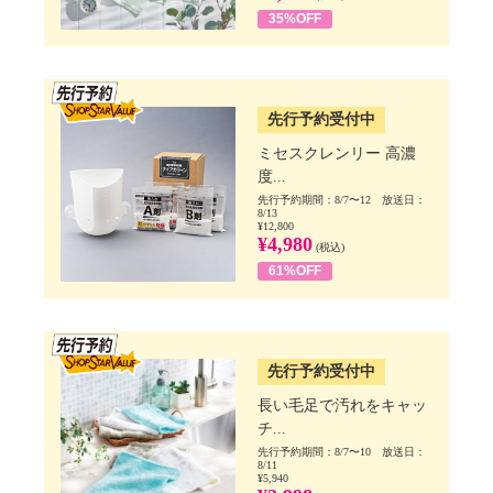
35%OFF
SSV先行
先行予約受付中
ミセスクレンリー 高濃
度...
先行予約期間：8/7〜12 放送日：
8/13
¥12,800
¥4,980
(税込)
61%OFF
SSV先行
先行予約受付中
長い毛足で汚れをキャッ
チ...
先行予約期間：8/7〜10 放送日：
8/11
¥5,940