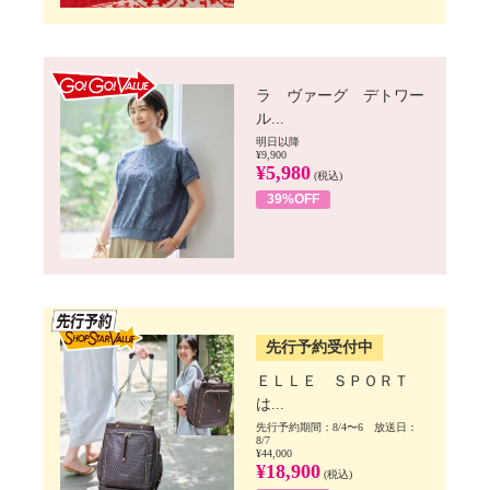
GO!GO! VALUE
ラ ヴァーグ デトワー
ル...
明日以降
¥9,900
¥5,980
(税込)
39%OFF
SSV先行
先行予約受付中
ＥＬＬＥ ＳＰＯＲＴ
は...
先行予約期間：8/4〜6 放送日：
8/7
¥44,000
¥18,900
(税込)