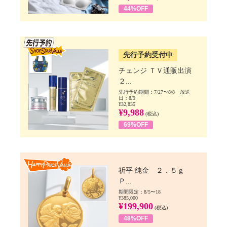
44%OFF
SSV先行
先行予約受付中
チェンジ ＴＶ通販出演
２...
先行予約期間：7/27〜8/8 放送
日：8/9
¥32,835
¥9,988
(税込)
69%OFF
Happy Price value
祈平 純金 ２．５ｇ
Ｐ...
期間限定：8/5〜18
¥385,000
¥199,900
(税込)
48%OFF