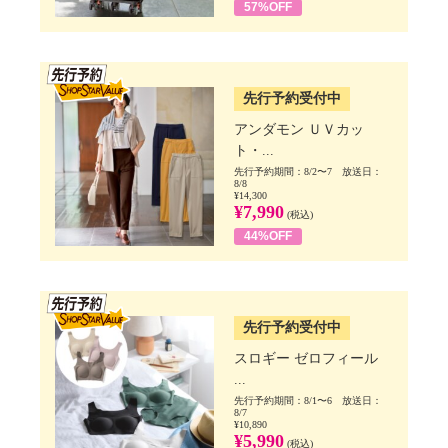
57%OFF
SSV先行
先行予約受付中
アンダモン ＵＶカッ
ト・...
先行予約期間：8/2〜7 放送日：
8/8
¥14,300
¥7,990
(税込)
44%OFF
SSV先行
先行予約受付中
スロギー ゼロフィール
...
先行予約期間：8/1〜6 放送日：
8/7
¥10,890
¥5,990
(税込)