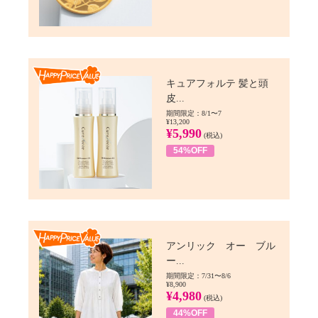
Happy Price value
キュアフォルテ 髪と頭
皮...
期間限定：8/1〜7
¥13,200
¥5,990
(税込)
54%OFF
Happy Price value
アンリック オー ブル
ー...
期間限定：7/31〜8/6
¥8,900
¥4,980
(税込)
44%OFF