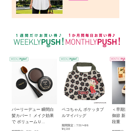
WEEKLY PUSH
パーリーデュー 瞬間白
ペコちゃん ポケッタブ
＜早期割
髪カバー！ メイク効果
ルマイバッグ
御節 新
で ボリュームＵ...
段重
期間限定：7/31〜8/6
¥4,510