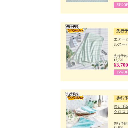
35%OF
先行
エアー
ルスーパ
先行予約期
¥5,720
¥3,700
35%OF
先行
長い毛
クロス 薄
先行予約期
¥5,940