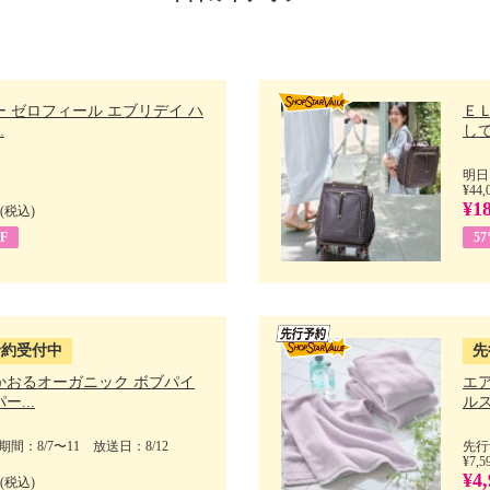
 ゼロフィール エブリデイ ハ
Ｅ
.
して
明日
¥44,
¥1
(税込)
F
5
予約受付中
先
かおるオーガニック ボブパイ
エ
ー...
ルス
間：8/7〜11 放送日：8/12
先行
¥7,5
¥4,
(税込)