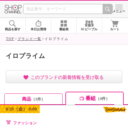
SHOP CHANNEL ショ
メニュー
商品を探す
本日お買得
番組表
SCピープル
カート
TOP
ブランド一覧
イロプライム
イロプライム
このブランドの新着情報を受け取る
番組
商品
（4件）
（1件）
8/28（金） 0:00
ファッション