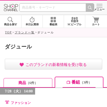
SHOP CHANNEL ショ
メニュー
商品を探す
本日お買得
番組表
SCピープル
カート
TOP
ブランド一覧
ダジュール
ダジュール
このブランドの新着情報を受け取る
番組
商品
（3件）
（6件）
7/28（火） 14:00
ファッション