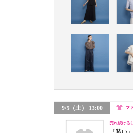
9/5（土） 13:00
フ
売れ続ける
「装い