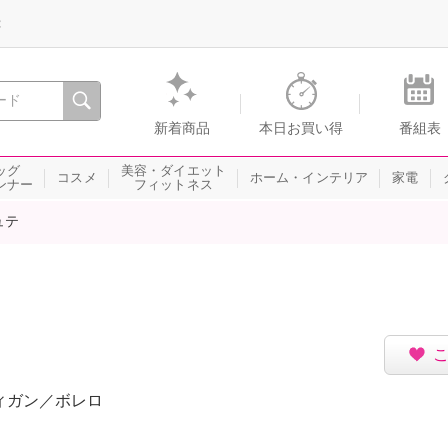
録
、瞬間を。通販・テレビショッピングのショップチャンネル
新着商品
本日お買い得
番組表
ッグ
美容・ダイエット
コスメ
ホーム・インテリア
家電
ンナー
フィットネス
ュテ
ィガン／ボレロ