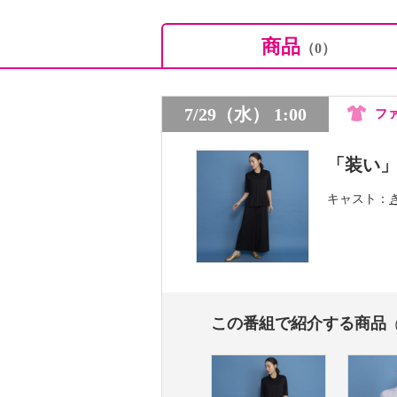
商品
（0）
7/29（水） 1:00
フ
「装い
キャスト
この番組で紹介する商品