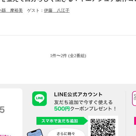
小縣 摩裕美
ゲスト
伊藤 八江子
1件〜2件 (全2番組)