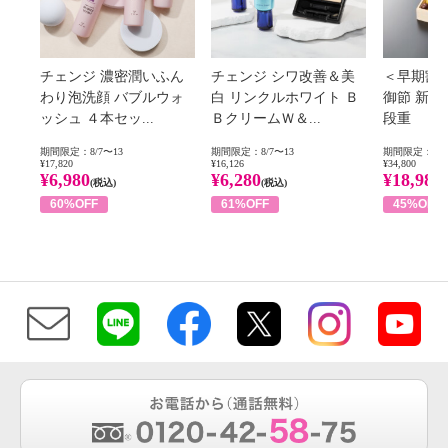
チェンジ 濃密潤いふん
チェンジ シワ改善＆美
＜早期割
わり泡洗顔 バブルウォ
白 リンクルホワイト Ｂ
御節 新
ッシュ ４本セッ...
ＢクリームＷ＆...
段重
期間限定：8/7〜13
期間限定：8/7〜13
期間限定：8/1
¥17,820
¥16,126
¥34,800
¥6,980
¥6,280
¥18,980
(税込)
(税込)
60%OFF
61%OFF
45%OFF