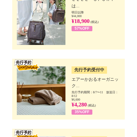
は...
明日以降
¥44,000
¥18,900
(税込)
57%OFF
SSV先行
先行予約受付中
エアーかおるオーガニッ
ク...
先行予約期間：8/7〜11 放送日：
8/12
¥6,600
¥4,280
(税込)
35%OFF
SSV先行