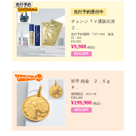
SSV先行
先行予約受付中
チェンジ ＴＶ通販出演
２...
先行予約期間：7/27〜8/8 放送
日：8/9
¥32,835
¥9,988
(税込)
69%OFF
Happy Price value
祈平 純金 ２．５ｇ
Ｐ...
期間限定：8/5〜18
¥385,000
¥199,900
(税込)
48%OFF