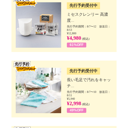
先行予約受付中
ミセスクレンリー 高濃
度...
先行予約期間：8/7〜12 放送日：
8/13
¥12,800
¥4,980
(税込)
61%OFF
SSV先行
先行予約受付中
長い毛足で汚れをキャッ
チ...
先行予約期間：8/7〜10 放送日：
8/11
¥5,940
¥2,998
(税込)
49%OFF
SSV先行