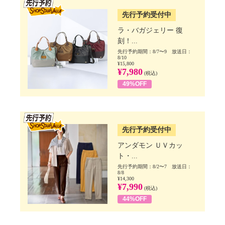
先行予約受付中
ラ・バガジェリー 復
刻！...
先行予約期間：8/7〜9 放送日：
8/10
¥15,800
¥7,980
(税込)
49%OFF
SSV先行
先行予約受付中
アンダモン ＵＶカッ
ト・...
先行予約期間：8/2〜7 放送日：
8/8
¥14,300
¥7,990
(税込)
44%OFF