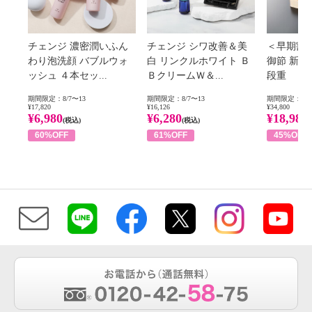
チェンジ 濃密潤いふん
チェンジ シワ改善＆美
＜早期割
わり泡洗顔 バブルウォ
白 リンクルホワイト Ｂ
御節 新
ッシュ ４本セッ...
ＢクリームＷ＆...
段重
期間限定：8/7〜13
期間限定：8/7〜13
期間限定：8/1
¥17,820
¥16,126
¥34,800
¥6,980
¥6,280
¥18,980
(税込)
(税込)
60%OFF
61%OFF
45%OFF