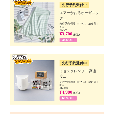
先行予約受付中
エアーかおるオーガニッ
ク...
先行予約期間：8/7〜11 放送日：
8/12
¥5,720
¥3,700
(税込)
35%OFF
SSV先行
先行予約受付中
ミセスクレンリー 高濃
度...
先行予約期間：8/7〜12 放送日：
8/13
¥12,800
¥4,980
(税込)
61%OFF