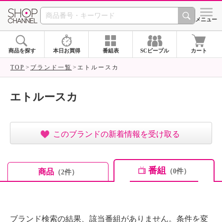
SHOP CHANNEL ショ
メニュー
商品を探す
本日お買得
番組表
SCピープル
カート
TOP
ブランド一覧
エトルースカ
エトルースカ
このブランドの新着情報を受け取る
番組
商品
（0件）
（2件）
ブランド検索の結果、該当番組がありません。条件を変