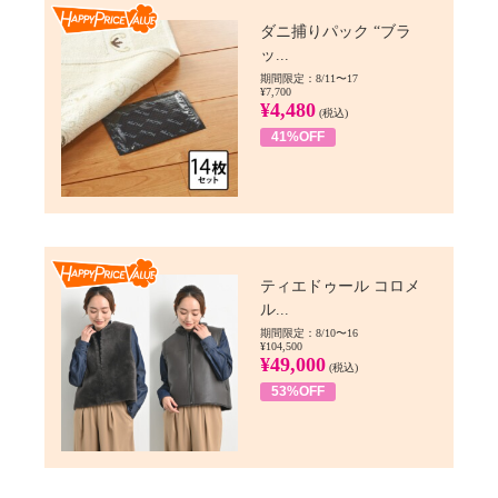
Happy Price value
ダニ捕りパック “ブラ
ッ...
期間限定：8/11〜17
¥7,700
¥4,480
(税込)
41%OFF
Happy Price value
ティエドゥール コロメ
ル...
期間限定：8/10〜16
¥104,500
¥49,000
(税込)
53%OFF