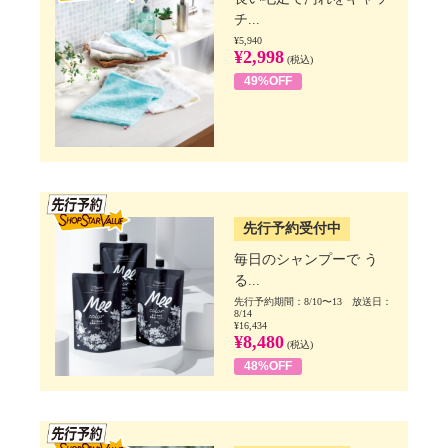
チ...
¥5,940
¥2,998
(税込)
49%OFF
SSV先行
先行予約受付中
毎日のシャンプーで う
る...
先行予約期間：8/10〜13 放送日：
8/14
¥16,434
¥8,480
(税込)
48%OFF
SSV先行