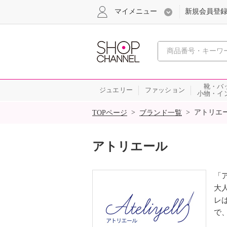
マイメニュー
新規会員登
心おどる
靴・バ
ジュエリー
ファッション
小物・イ
SALE
>
>
アトリエ
TOPページ
ブランド一覧
アトリエール
「
大
レ
で