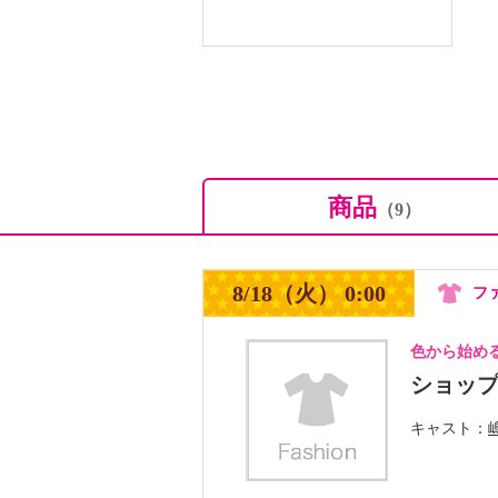
商品
（9）
8/18（火） 0:00
フ
色から始め
ショッ
キャスト