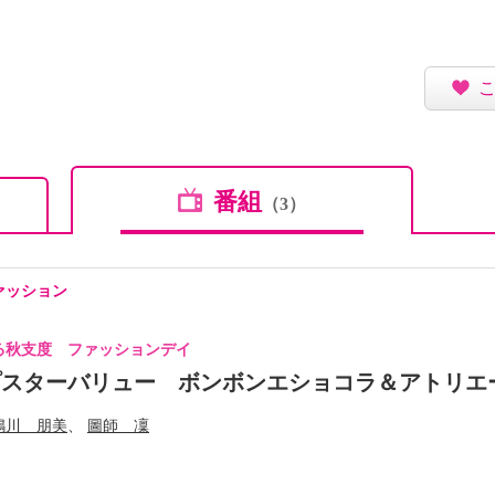
番組
（3）
ァッション
る秋支度 ファッションデイ
プスターバリュー ボンボンエショコラ＆アトリエ
嶋川 朋美
圖師 凜