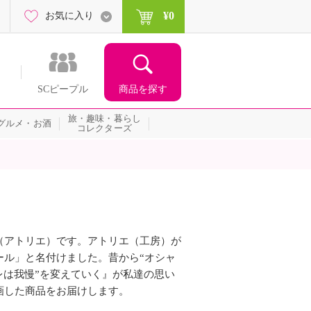
¥0
お気に入り
商品を探す
SCピープル
旅・趣味・暮らし
グルメ・お酒
コレクターズ
（アトリエ）です。アトリエ（工房）が
ール」と名付けました。昔から“オシャ
レは我慢”を変えていく』が私達の思い
画した商品をお届けします。