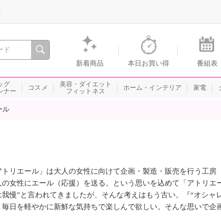
録
、瞬間を。通販・テレビショッピングのショップチャンネル
新着商品
本日お買い得
番組表
ッグ
美容・ダイエット
コスメ
ホーム・インテリア
家電
ンナー
フィットネス
ール
アトリエール」は大人の女性に向けて企画・製造・販売を行う工房
人の女性にエール（応援）を送る。という思いを込めて「アトリエ
は我慢”と言われてきましたが、そんな考えはもう古い。『“オシャ
、毎日を軽やかに新鮮な気持ちで楽しんで欲しい。そんな思いで企