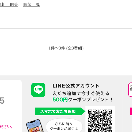
嶋川 朋美
圖師 凜
1件〜3件 (全3番組)
ださい。