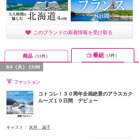
このブランドの新着情報を受け取る
番組
商品
（3件）
（11件）
8/4（火） 13:00
ファッション
コトコレ！３０周年企画絶景のアラスカク
ルーズ１０日間 デビュー
キャスト
永井 淑子