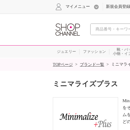
マイメニュー
新規会員登
心おどる
靴・バ
ジュエリー
ファッション
小物・イ
SALE
>
>
ミニマラ
TOPページ
ブランド一覧
ミニマライズプラス
Mi
を
ム
ど