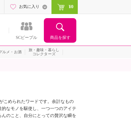
¥0
お気に入り
商品を探す
SCピープル
旅・趣味・暮らし
グルメ・お酒
コレクターズ
う意味がこめられたワードです。余計なもの
性的なモノを駆使し、一つ一つのアイテ
ろんのこと、自分にとっての贅沢な瞬を
。