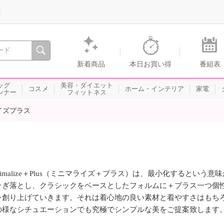
録
、瞬間を。通販・テレビショッピングのショップチャンネル
新着商品
本日お買い得
番組表
ッグ
美容・ダイエット
コスメ
ホーム・インテリア
家電
ンナー
フィットネス
イズプラス
nimalize＋Plus（ミニマライズ＋プラス）は、最小化するとい
そぎ落とし、クラシックをベースとしたフォルムに＋プラス一つ個
を創り上げていきます。それは着心地の良い素材と着やすさはもち
の様なシチュエーションでも究極でシンプルな美をご提案致します