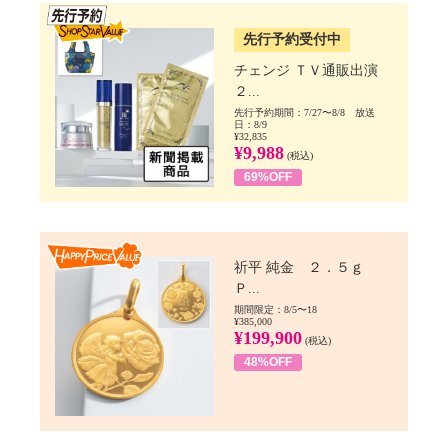
SSV先行
先行予約受付中
チェンジ ＴＶ通販出演
２...
先行予約期間：7/27〜8/8 放送
日：8/9
¥32,835
¥9,988
(税込)
69%OFF
Happy Price value
祈平 純金 ２．５ｇ
Ｐ...
期間限定：8/5〜18
¥385,000
¥199,900
(税込)
48%OFF