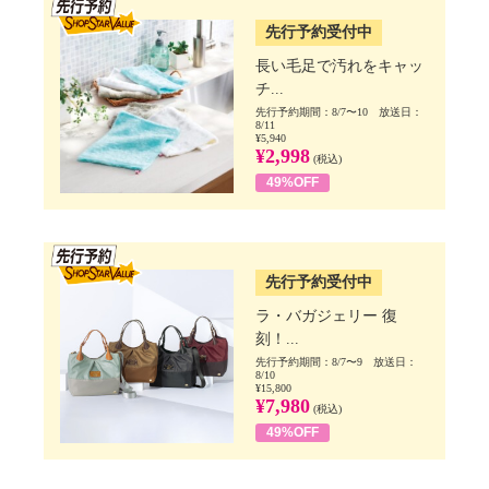
先行予約受付中
長い毛足で汚れをキャッ
チ...
先行予約期間：8/7〜10 放送日：
8/11
¥5,940
¥2,998
(税込)
49%OFF
SSV先行
先行予約受付中
ラ・バガジェリー 復
刻！...
先行予約期間：8/7〜9 放送日：
8/10
¥15,800
¥7,980
(税込)
49%OFF