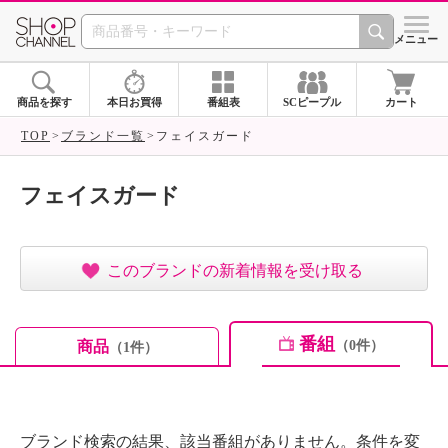
SHOP CHANNEL ショ
メニュー
商品を探す
本日お買得
番組表
SCピープル
カート
TOP
ブランド一覧
フェイスガード
フェイスガード
このブランドの新着情報を受け取る
番組
商品
（0件）
（1件）
ブランド検索の結果、該当番組がありません。条件を変