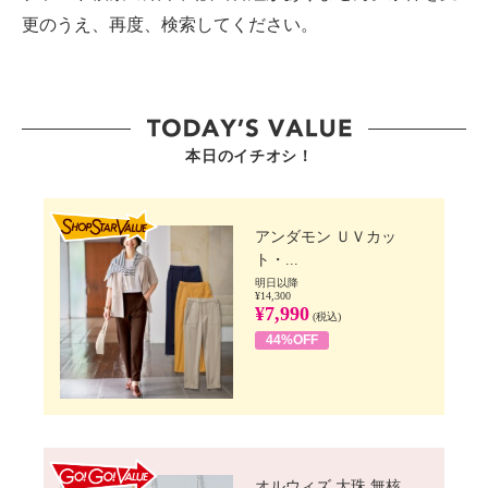
更のうえ、再度、検索してください。
本日のイチオシ！
SHOP STAR VALUE
アンダモン ＵＶカッ
ト・...
明日以降
¥14,300
¥7,990
(税込)
44%OFF
GO!GO! VALUE
オルウィズ 大珠 無核