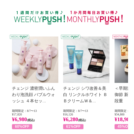
WEEKLY PUSH
チェンジ 濃密潤いふん
チェンジ シワ改善＆美
＜早期割
わり泡洗顔 バブルウォ
白 リンクルホワイト Ｂ
御節 新
ッシュ ４本セッ...
ＢクリームＷ＆...
段重
期間限定：8/7〜13
期間限定：8/7〜13
期間限定：8/1
¥17,820
¥16,126
¥34,800
¥6,980
¥6,280
¥18,980
(税込)
(税込)
60%OFF
61%OFF
45%OFF