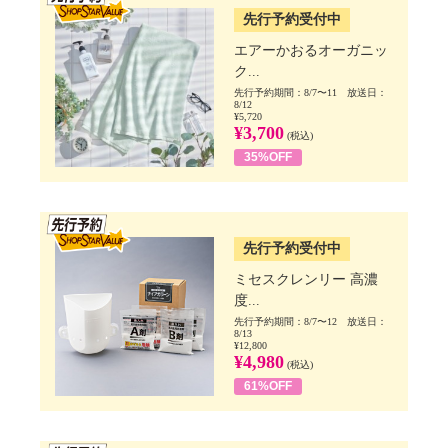
先行予約受付中
エアーかおるオーガニッ
ク...
先行予約期間：8/7〜11 放送日：
8/12
¥5,720
¥3,700
(税込)
35%OFF
SSV先行
先行予約受付中
ミセスクレンリー 高濃
度...
先行予約期間：8/7〜12 放送日：
8/13
¥12,800
¥4,980
(税込)
61%OFF
SSV先行