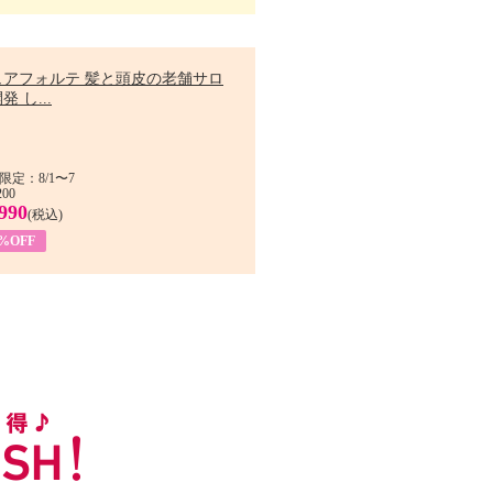
ュアフォルテ 髪と頭皮の老舗サロ
発 し...
限定：8/1〜7
200
990
(税込)
4%OFF