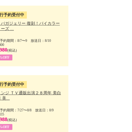
行予約受付中
・バガジェリー 復刻！バイカラー
ーズ ...
予約期間：8/7〜9 放送日：8/10
800
980
(税込)
9%OFF
行予約受付中
ェンジ ＴＶ通販出演２８周年 美白
美...
予約期間：7/27〜8/8 放送日：8/9
835
988
(税込)
9%OFF