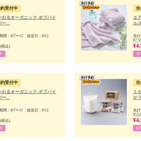
予約受付中
先
かおるオーガニック ボブパイ
エ
ー...
ルス
間：8/7〜11 放送日：8/12
先行
¥7,5
¥4,
(税込)
F
3
予約受付中
先
かおるオーガニック ボブパイ
ミ
ー...
が 
間：8/7〜11 放送日：8/12
先行
¥12,
¥4,
(税込)
F
6