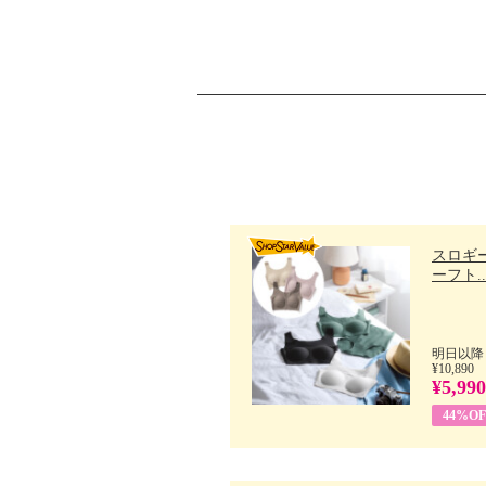
スロギー
ーフト..
明日以降
¥10,890
¥5,990
44%OF