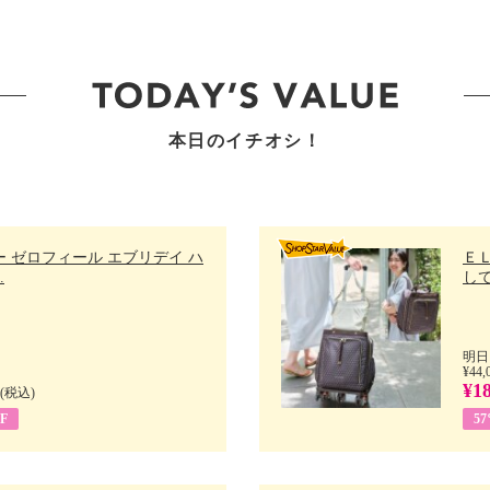
本日のイチオシ！
 ゼロフィール エブリデイ ハ
Ｅ
.
して
明日
¥44,
¥1
(税込)
F
5