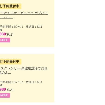
行予約受付中
アーかおるオーガニック ボブパイ
ーパー...
予約期間：8/7〜11 放送日：8/12
90
930
(税込)
5%OFF
行予約受付中
セスクレンリー 高濃度洗浄で汚れ
滝のよ...
予約期間：8/7〜12 放送日：8/13
800
980
(税込)
1%OFF