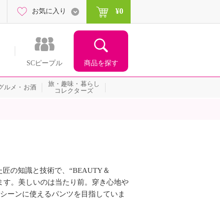
¥0
お気に入り
商品を探す
SCピープル
旅・趣味・暮らし
グルメ・お酒
コレクターズ
の知識と技術で、“BEAUTY＆
きます。美しいのは当たり前。穿き心地や
なシーンに使えるパンツを目指していま