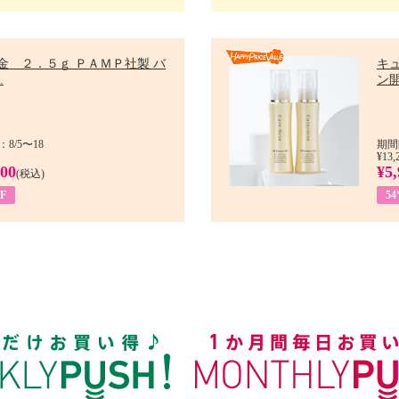
金 ２．５ｇ ＰＡＭＰ社製 バ
キ
.
ン開
8/5〜18
期間
¥13,
900
¥5,
(税込)
F
5