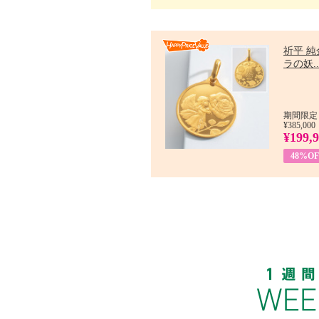
祈平 純
ラの妖..
期間限定：
¥385,000
¥199,
48%OF