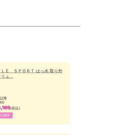
ＬＬＥ ＳＰＯＲＴ はっ水 取り外
リュ...
以降
000
8,900
(税込)
7%OFF