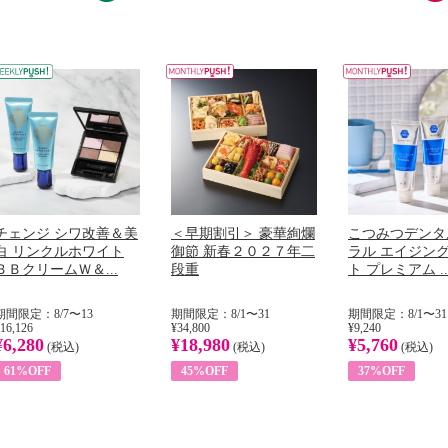
チェンジ シワ改善＆美
＜早期割引＞ 豪華絢爛
こつみつデンタ
白 リンクルホワイト
御節 新春２０２７年二
ラル エイジン
ＢＢクリームＷ＆...
段重
ト プレミアム ..
期間限定：8/7〜13
期間限定：8/1〜31
期間限定：8/1〜31
16,126
¥34,800
¥9,240
¥6,280
¥18,980
¥5,760
(税込)
(税込)
(税込)
61%OFF
45%OFF
37%OFF