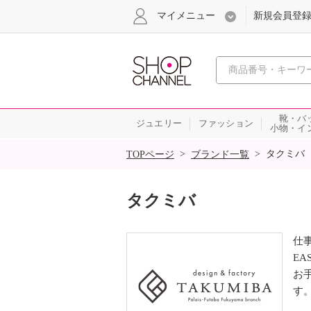
マイメニュー
新規会員登
心おどる
靴・バ
ジュエリー
ファッション
小物・イ
SALE
>
>
タクミバ
TOPページ
ブランド一覧
タクミバ
仕
E
お
す