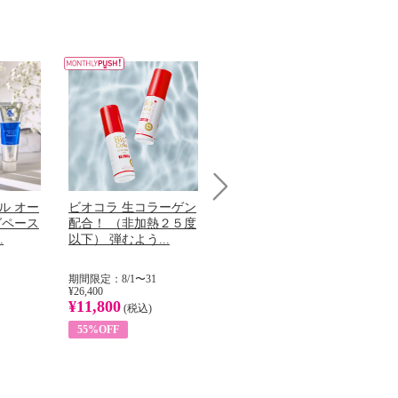
ル オー
ビオコラ 生コラーゲン
オリタリア社 エキスト
チ
Next
グペース
配合！ （非加熱２５度
ラバージン オリーブオ
わ
.
以下） 弾むよう...
イル （ノンフィ...
ッ
期間限定：8/1〜31
期間限定：8/1〜31
期
¥26,400
¥22,400
¥17
¥11,800
¥8,200
¥6
(税込)
(税込)
55%OFF
63%OFF