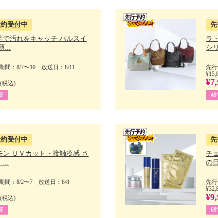
予約受付中
先
足で汚れをキャッチ パルスイ
ラ
...
シリ
間：8/7〜10 放送日：8/11
先行
¥15,
¥7,
(税込)
F
4
予約受付中
先
モン ＵＶカット・接触冷感 さ
チ
..
の日 
間：8/2〜7 放送日：8/8
先行
¥32,
¥9,
(税込)
F
6