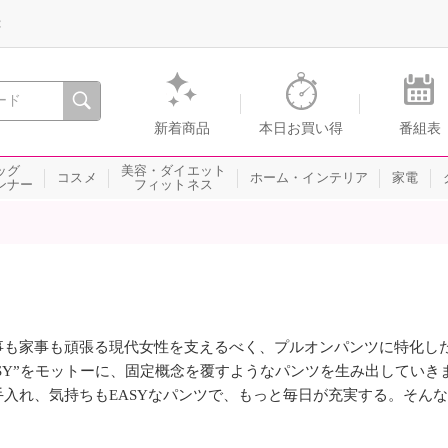
録
、瞬間を。通販・テレビショッピングのショップチャンネル
新着商品
本日お買い得
番組表
ッグ
美容・ダイエット
コスメ
ホーム・インテリア
家電
ンナー
フィットネス
事も家事も頑張る現代女性を支えるべく、プルオンパンツに特化した匠
ASY”をモットーに、固定概念を覆すようなパンツを生み出してい
手入れ、気持ちもEASYなパンツで、もっと毎日が充実する。そん
。