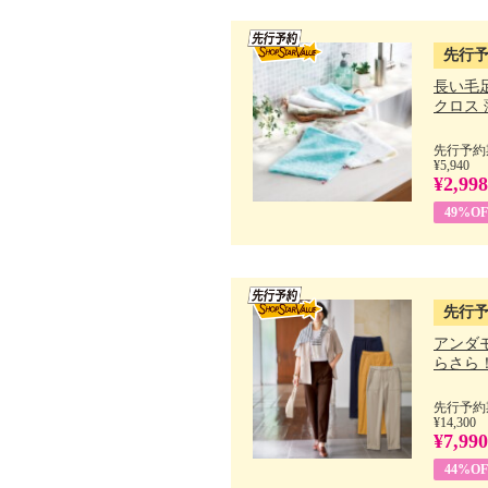
先行
長い毛
クロス 薄
先行予約期
¥5,940
¥2,998
49%OF
先行
アンダ
らさら！.
先行予約期
¥14,300
¥7,990
44%OF