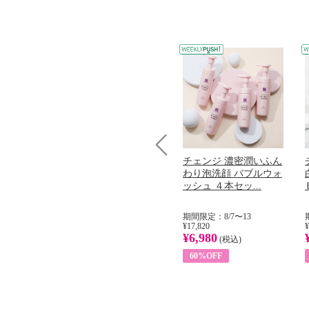
コラーゲン
オリタリア社 エキスト
チェンジ 濃密潤いふん
Prev
加熱２５度
ラバージン オリーブオ
わり泡洗顔 バブルウォ
...
イル （ノンフィ...
ッシュ ４本セッ...
31
期間限定：8/1〜31
期間限定：8/7〜13
¥22,400
¥17,820
¥
¥8,200
¥6,980
)
(税込)
(税込)
63%OFF
60%OFF