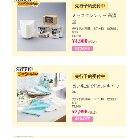
先行予約受付中
ミセスクレンリー 高濃
度...
先行予約期間：8/7〜12 放送日：
8/13
¥12,800
¥4,980
(税込)
61%OFF
SSV先行
先行予約受付中
長い毛足で汚れをキャッ
チ...
先行予約期間：8/7〜10 放送日：
8/11
¥5,940
¥2,998
(税込)
49%OFF
SSV先行