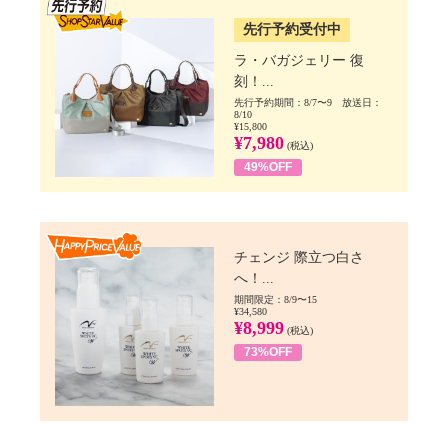
先行予約受付中
ラ・バガジェリー 復
刻！...
先行予約期間：8/7〜9 放送日：
8/10
¥15,800
¥7,980
(税込)
49%OFF
Happy Price value
チェンジ 際立つ白さ
へ！...
期間限定：8/9〜15
¥34,580
¥8,999
(税込)
73%OFF