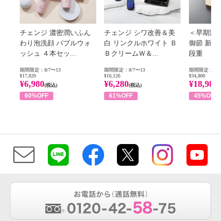
チェンジ 濃密潤いふん
チェンジ シワ改善＆美
＜早期割
わり泡洗顔 バブルウォ
白 リンクルホワイト Ｂ
御節 新
ッシュ ４本セッ...
ＢクリームＷ＆...
段重
期間限定：8/7〜13
期間限定：8/7〜13
期間限定：8/1
¥17,820
¥16,126
¥34,800
¥6,980
¥6,280
¥18,980
(税込)
(税込)
60%OFF
61%OFF
45%OFF