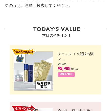
更のうえ、再度、検索してください。
本日のイチオシ！
SHOP STAR VALUE
チェンジ ＴＶ通販出演
２...
¥32,835
¥9,988
(税込)
69%OFF
GO!GO! VALUE
タマミ ワタナベ ティ