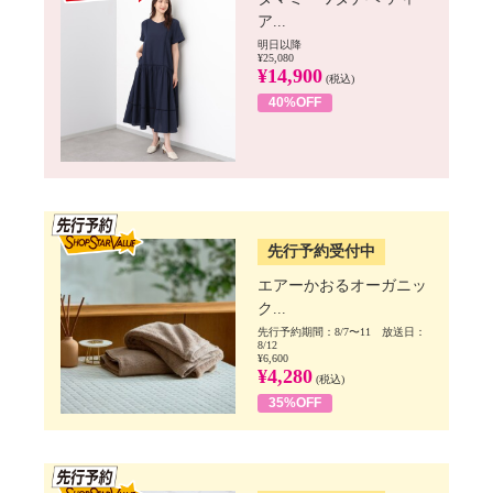
ア...
明日以降
¥25,080
¥14,900
(税込)
40%OFF
SSV先行
先行予約受付中
エアーかおるオーガニッ
ク...
先行予約期間：8/7〜11 放送日：
8/12
¥6,600
¥4,280
(税込)
35%OFF
SSV先行