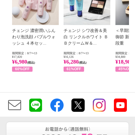
チェンジ 濃密潤いふん
チェンジ シワ改善＆美
＜早期割
わり泡洗顔 バブルウォ
白 リンクルホワイト Ｂ
御節 新
ッシュ ４本セッ...
ＢクリームＷ＆...
段重
期間限定：8/7〜13
期間限定：8/7〜13
期間限定：8/1
¥17,820
¥16,126
¥34,800
¥6,980
¥6,280
¥18,980
(税込)
(税込)
60%OFF
61%OFF
45%OFF