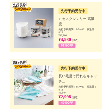
SSV先行
先行予約受付中
ミセスクレンリー 高濃
度...
先行予約期間：8/7〜12 放送日：
8/13
¥12,800
¥4,980
(税込)
61%OFF
SSV先行
先行予約受付中
長い毛足で汚れをキャッ
チ...
先行予約期間：8/7〜10 放送日：
8/11
¥5,940
¥2,998
(税込)
49%OFF