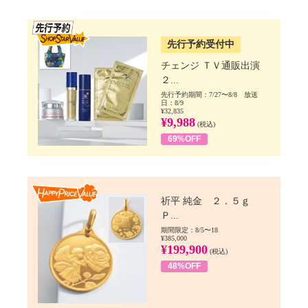
SSV先行
先行予約受付中
チェンジ ＴＶ通販出演
２...
先行予約期間：7/27〜8/8 放送
日：8/9
¥32,835
¥9,988
(税込)
69%OFF
Happy Price value
祈平 純金 ２．５ｇ
Ｐ...
期間限定：8/5〜18
¥385,000
¥199,900
(税込)
48%OFF