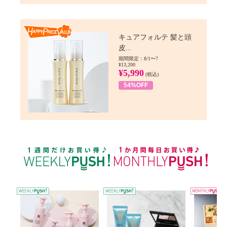
Happy Price value
キュアフォルテ 髪と頭
皮...
期間限定：8/1〜7
¥13,200
¥5,990
(税込)
54%OFF
WEEKLY PUSH