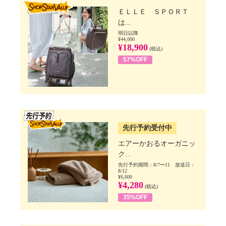
SHOP STAR VALUE
ＥＬＬＥ ＳＰＯＲＴ
は...
明日以降
¥44,000
¥18,900
(税込)
57%OFF
SSV先行
先行予約受付中
エアーかおるオーガニッ
ク...
先行予約期間：8/7〜11 放送日：
8/12
¥6,600
¥4,280
(税込)
35%OFF