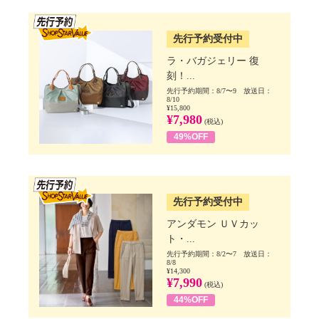
SSV先行
先行予約受付中
ラ・バガジェリー 復
刻！...
先行予約期間：8/7〜9 放送日：
8/10
¥15,800
¥7,980
(税込)
49%OFF
SSV先行
先行予約受付中
アンダモン ＵＶカッ
ト・...
先行予約期間：8/2〜7 放送日：
8/8
¥14,300
¥7,990
(税込)
44%OFF