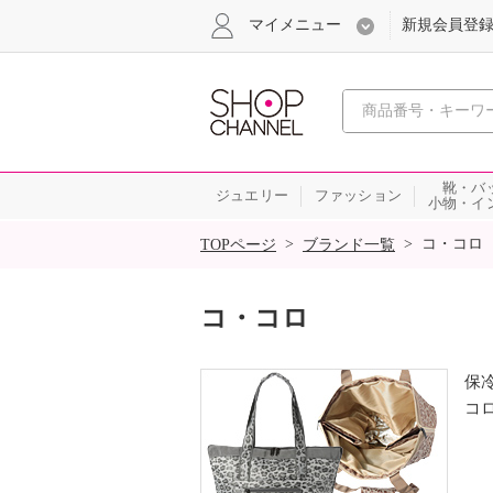
マイメニュー
新規会員登
心おどる
靴・バ
ジュエリー
ファッション
小物・イ
SALE
>
>
コ・コロ
TOPページ
ブランド一覧
コ・コロ
保
コ