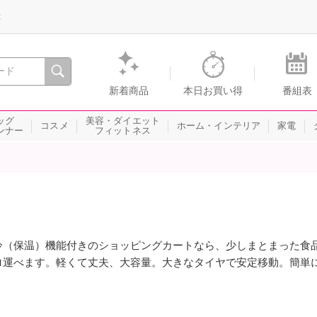
録
、瞬間を。通販・テレビショッピングのショップチャンネル
新着商品
本日お買い得
番組表
ッグ
美容・ダイエット
コスメ
ホーム・インテリア
家電
ンナー
フィットネス
冷（保温）機能付きのショッピングカートなら、少しまとまった食
ロ運べます。軽くて丈夫、大容量。大きなタイヤで安定移動。簡単