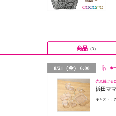
商品
（3）
8/21（金） 6:00
ホ
売れ続ける
浜田マ
キャスト