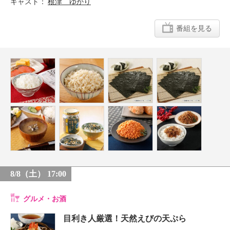
キャスト
根津 ゆかり
番組を見る
8/8（土） 17:00
グルメ・お酒
目利き人厳選！天然えびの天ぷら