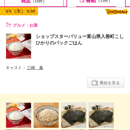
番組
商品
（33件）
（18件）
8/6（木） 0:00
グルメ・お酒
ショップスターバリュー富山県入善町こし
ひかりのパックごはん
キャスト
三崎 薫
番組を見る