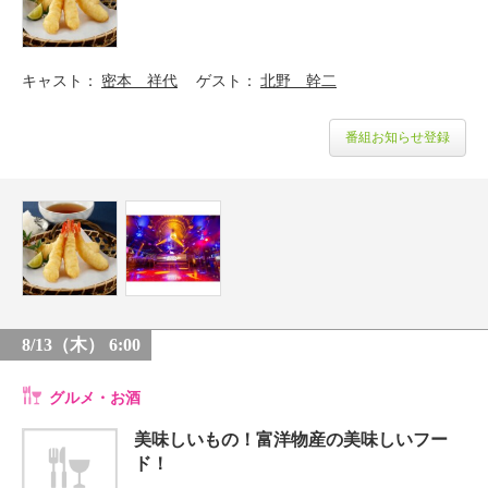
キャスト
密本 祥代
ゲスト
北野 幹二
番組お知らせ登録
8/13（木） 6:00
グルメ・お酒
美味しいもの！富洋物産の美味しいフー
ド！