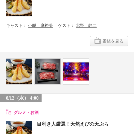
キャスト
小縣 摩裕美
ゲスト
北野 幹二
番組を見る
8/12（水） 4:00
グルメ・お酒
目利き人厳選！天然えびの天ぷら