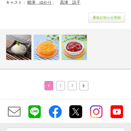
キャスト
根津 ゆかり
高津 諒子
番組お知らせ登録
1
2
3
次へ