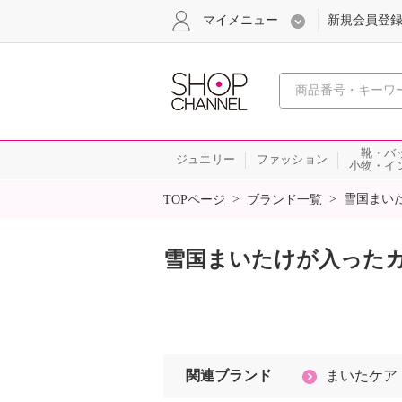
マイメニュー
新規会員登
心おどる
靴・バ
ジュエリー
ファッション
小物・イ
SALE
>
>
雪国まい
TOPページ
ブランド一覧
雪国まいたけが入ったカ
関連ブランド
まいたケア