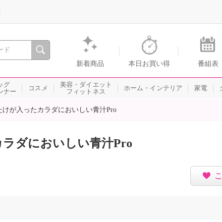
録
、瞬間を。通販・テレビショッピングのショップチャンネル
新着商品
本日お買い得
番組表
ッグ
美容・ダイエット
コスメ
ホーム・インテリア
家電
ンナー
フィットネス
たけが入ったカラダにおいしい青汁Pro
ラダにおいしい青汁Pro