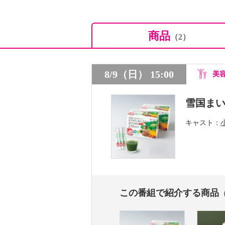
商品
（2）
8/9（日） 15:00
美
雪国ま
キャスト
この番組で紹介する商品