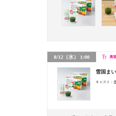
8/12（水） 1:00
美
雪国ま
キャスト