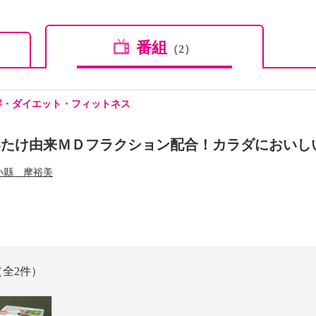
番組
（2）
容・ダイエット・フィットネス
いたけ由来ＭＤフラクション配合！カラダにおいし
小縣 摩裕美
（全2件）