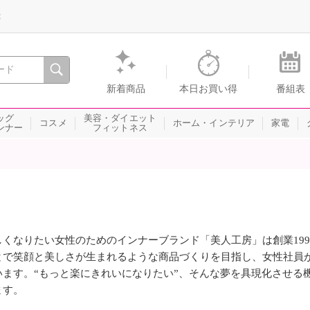
録
、瞬間を。通販・テレビショッピングのショップチャンネル
新着商品
本日お買い得
番組表
ッグ
美容・ダイエット
コスメ
ホーム・インテリア
家電
ンナー
フィットネス
しくなりたい女性のためのインナーブランド「美人工房」は創業19
とで笑顔と美しさが生まれるような商品づくりを目指し、女性社員
います。“もっと楽にきれいになりたい”、そんな夢を具現化させる
ます。