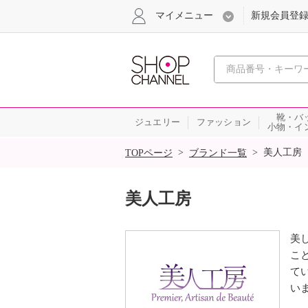
マイメニュー
新規会員登
心おどる
靴・バ
ジュエリー
ファッション
小物・イ
SALE
>
>
美人工房
TOPページ
ブランド一覧
美人工房
美
こ
て
い