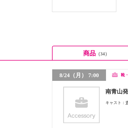
商品
（34）
8/24（月） 7:00
靴
南青山
キャスト