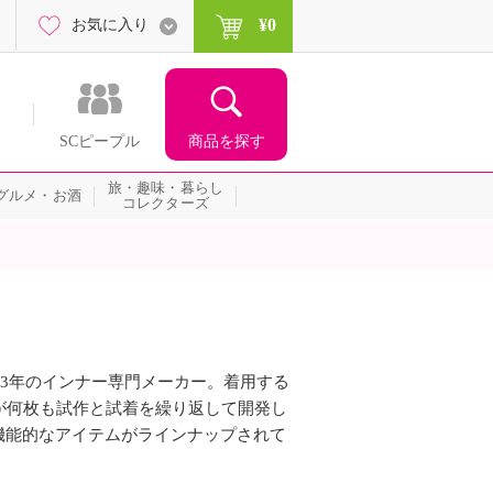
¥0
お気に入り
商品を探す
SCピープル
旅・趣味・暮らし
グルメ・お酒
コレクターズ
93年のインナー専門メーカー。着用する
が何枚も試作と試着を繰り返して開発し
機能的なアイテムがラインナップされて