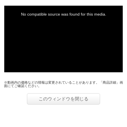
This
is
a
No compatible source was found for this media.
modal
window.
※動画内の価格などの情報は変更されていることがあります。「商品詳細」画
面にてご確認ください。
このウィンドウを閉じる