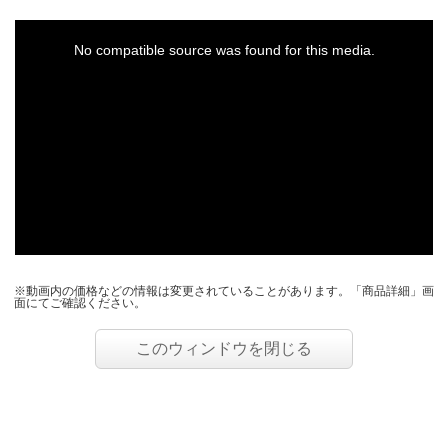
This
is
a
No compatible source was found for this media.
modal
window.
※動画内の価格などの情報は変更されていることがあります。「商品詳細」画
面にてご確認ください。
このウィンドウを閉じる