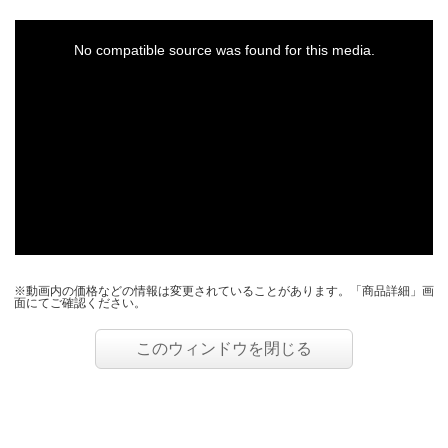
This
is
a
No compatible source was found for this media.
modal
window.
※動画内の価格などの情報は変更されていることがあります。「商品詳細」画
面にてご確認ください。
このウィンドウを閉じる