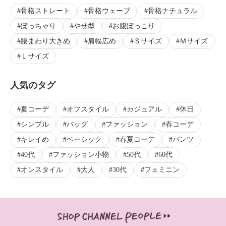
骨格ストレート
骨格ウェーブ
骨格ナチュラル
ぽっちゃり
やせ型
お腹ぽっこり
腰まわり大きめ
肩幅広め
Ｓサイズ
Ｍサイズ
Ｌサイズ
人気のタグ
夏コーデ
オフスタイル
カジュアル
休日
シンプル
バッグ
ファッション
春コーデ
キレイめ
ベーシック
春夏コーデ
パンツ
40代
ファッション小物
50代
60代
オンスタイル
大人
30代
フェミニン