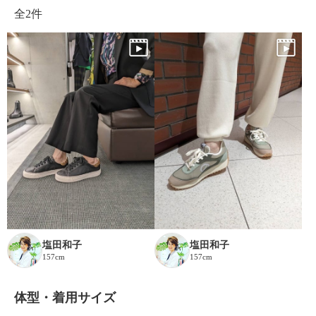
全
2件
塩田和子
塩田和子
157cm
157cm
体型・着用サイズ