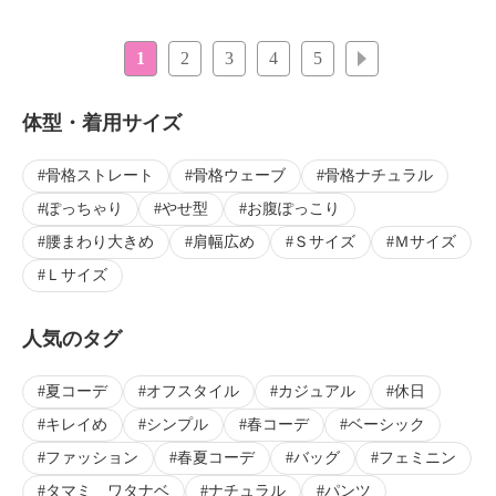
1
2
3
4
5
次へ
体型・着用サイズ
骨格ストレート
骨格ウェーブ
骨格ナチュラル
ぽっちゃり
やせ型
お腹ぽっこり
腰まわり大きめ
肩幅広め
Ｓサイズ
Ｍサイズ
Ｌサイズ
人気のタグ
夏コーデ
オフスタイル
カジュアル
休日
キレイめ
シンプル
春コーデ
ベーシック
ファッション
春夏コーデ
バッグ
フェミニン
タマミ ワタナベ
ナチュラル
パンツ