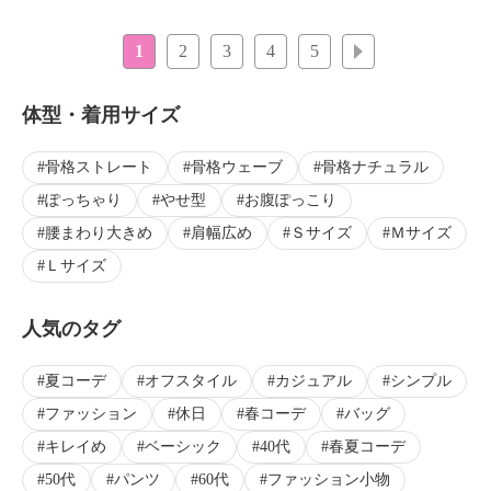
1
2
3
4
5
次へ
体型・着用サイズ
骨格ストレート
骨格ウェーブ
骨格ナチュラル
ぽっちゃり
やせ型
お腹ぽっこり
腰まわり大きめ
肩幅広め
Ｓサイズ
Ｍサイズ
Ｌサイズ
人気のタグ
夏コーデ
オフスタイル
カジュアル
シンプル
ファッション
休日
春コーデ
バッグ
キレイめ
ベーシック
40代
春夏コーデ
50代
パンツ
60代
ファッション小物