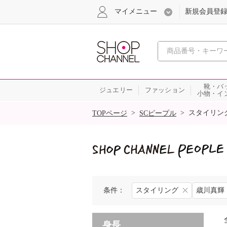
マイメニュー
新規会員登
心おどる
靴・バ
ジュエリー
ファッション
小物・イ
SALE
>
>
スタイリン
TOPページ
SCピープル
条件：
スタイリング
歳川真輝
身長