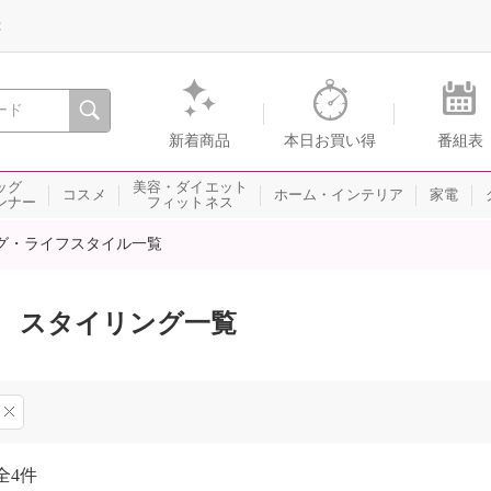
録
、瞬間を。通販・テレビショッピングのショップチャンネル
新着商品
本日お買い得
番組表
ッグ
美容・ダイエット
コスメ
ホーム・インテリア
家電
ンナー
フィットネス
グ・ライフスタイル一覧
スタイリング一覧
全
4件