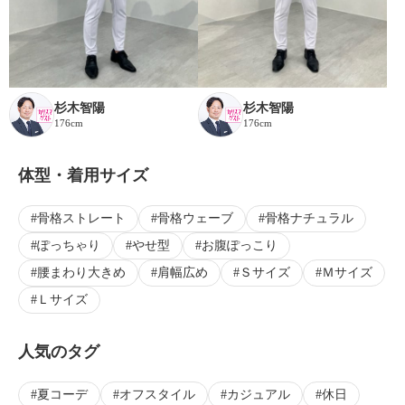
杉木智陽
杉木智陽
176cm
176cm
体型・着用サイズ
骨格ストレート
骨格ウェーブ
骨格ナチュラル
ぽっちゃり
やせ型
お腹ぽっこり
腰まわり大きめ
肩幅広め
Ｓサイズ
Ｍサイズ
Ｌサイズ
人気のタグ
夏コーデ
オフスタイル
カジュアル
休日