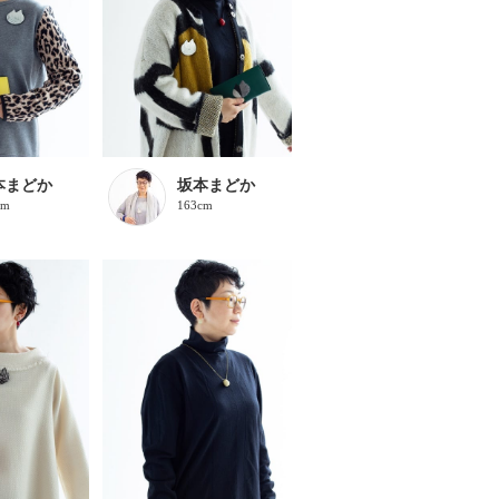
本まどか
坂本まどか
cm
163cm