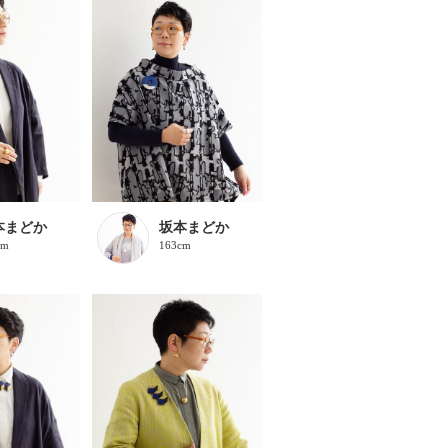
本まどか
坂本まどか
cm
163cm