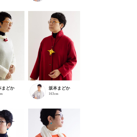
本まどか
坂本まどか
cm
163cm