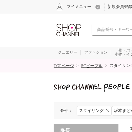
マイメニュー
新規会員登
心おどる
靴・バ
ジュエリー
ファッション
小物・イ
SALE
>
>
スタイリン
TOPページ
SCピープル
条件：
スタイリング
坂本まど
身長