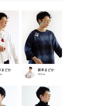
本まどか
坂本まどか
cm
163cm