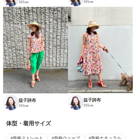
165cm
165cm
益子詩布
益子詩布
165cm
165cm
体型・着用サイズ
骨格ストレート
骨格ウェーブ
骨格ナチュラル