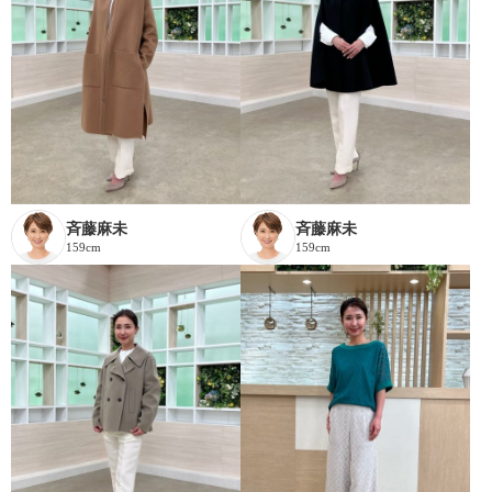
斉藤麻未
斉藤麻未
159cm
159cm