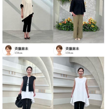
斉藤麻未
斉藤麻未
159cm
159cm