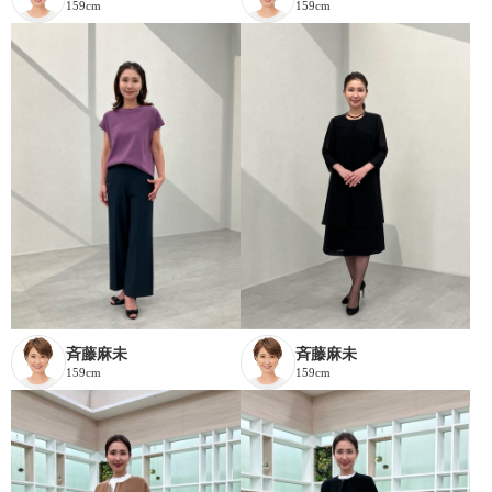
159cm
159cm
斉藤麻未
斉藤麻未
159cm
159cm