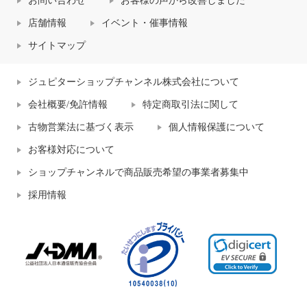
お問い合わせ
お客様の声から改善しました
店舗情報
イベント・催事情報
サイトマップ
ジュピターショップチャンネル株式会社について
会社概要/免許情報
特定商取引法に関して
古物営業法に基づく表示
個人情報保護について
お客様対応について
ショップチャンネルで商品販売希望の事業者募集中
採用情報