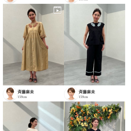
斉藤麻未
斉藤麻未
159cm
159cm