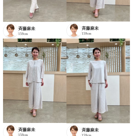
斉藤麻未
斉藤麻未
159cm
159cm
斉藤麻未
斉藤麻未
159cm
159cm