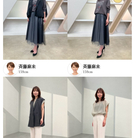
斉藤麻未
斉藤麻未
159cm
159cm