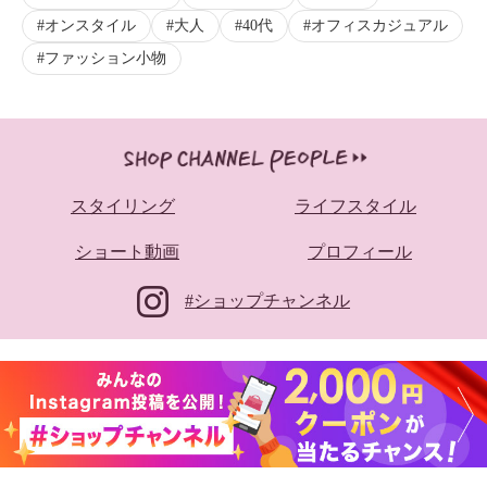
オンスタイル
大人
40代
オフィスカジュアル
ファッション小物
スタイリング
ライフスタイル
ショート動画
プロフィール
#ショップチャンネル