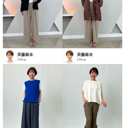
斉藤麻未
斉藤麻未
159cm
159cm