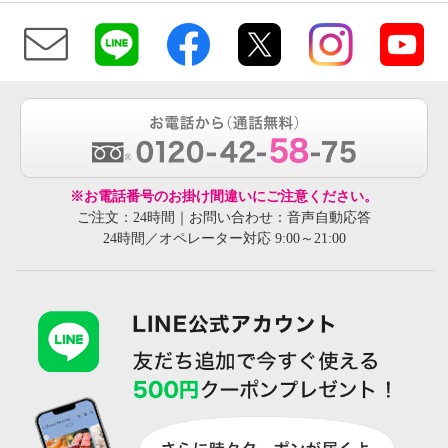
※お電話番号のお掛け間違いにご注意ください。
ご注文：24時間｜お問い合わせ：音声自動応答
24時間／オペレーター対応 9:00～21:00