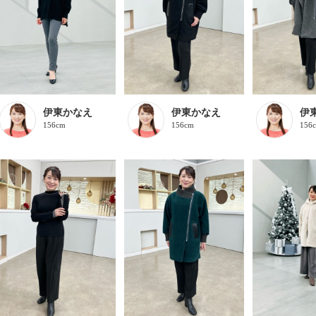
伊東かなえ
伊東かなえ
伊
156cm
156cm
156