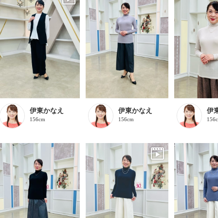
伊東かなえ
伊東かなえ
伊
156cm
156cm
156