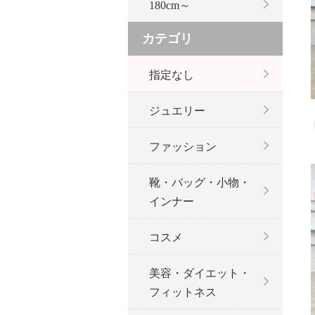
180cm～
カテゴリ
指定なし
ジュエリー
ファッション
靴・バッグ・小物・
インナー
コスメ
美容・ダイエット・
フィットネス