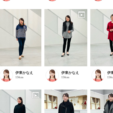
伊東かなえ
伊東かなえ
伊
156cm
156cm
156