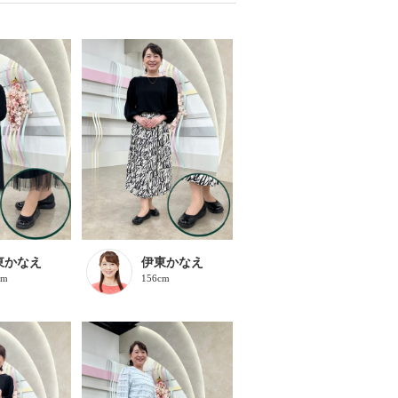
東かなえ
伊東かなえ
cm
156cm