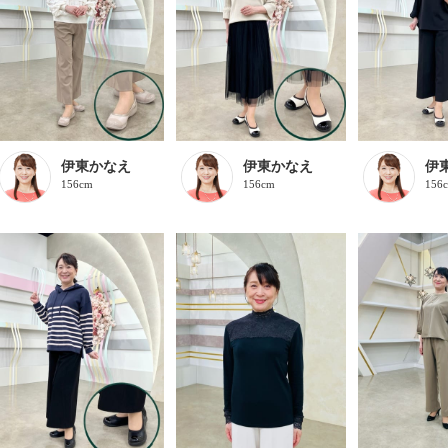
伊東かなえ
伊東かなえ
伊
156cm
156cm
156