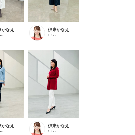
東かなえ
伊東かなえ
cm
156cm
東かなえ
伊東かなえ
cm
156cm