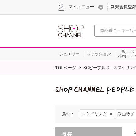
マイメニュー
新規会員登
心おどる
靴・バ
ジュエリー
ファッション
小物・イ
SALE
>
>
スタイリン
TOPページ
SCピープル
条件：
スタイリング
湯山玲子
身長