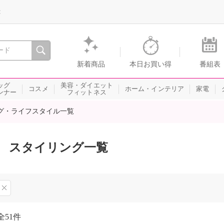
録
、瞬間を。通販・テレビショッピングのショップチャンネル
新着商品
本日お買い得
番組表
ッグ
美容・ダイエット
コスメ
ホーム・インテリア
家電
ンナー
フィットネス
グ・ライフスタイル一覧
スタイリング一覧
全
51件