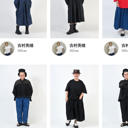
吉村美穂
吉村美穂
吉
165cm
165cm
165