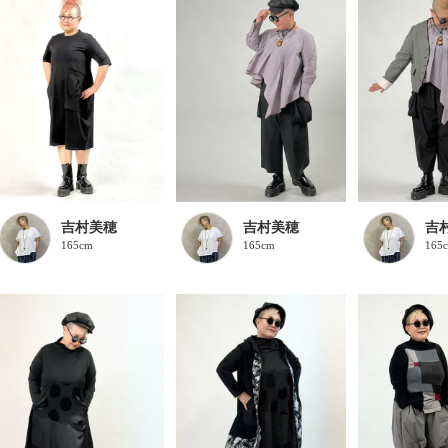
吉村美穂
吉村美穂
吉
165cm
165cm
165