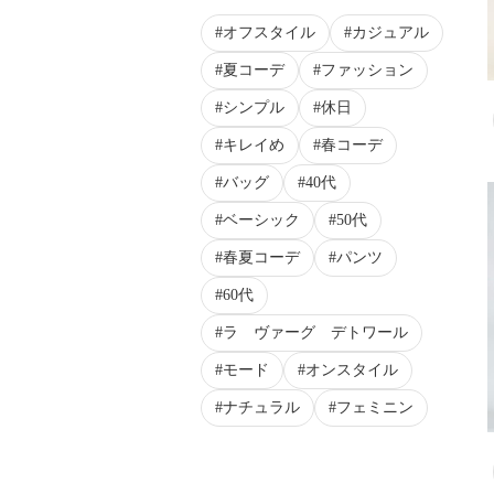
オフスタイル
カジュアル
夏コーデ
ファッション
シンプル
休日
キレイめ
春コーデ
バッグ
40代
ベーシック
50代
春夏コーデ
パンツ
60代
ラ ヴァーグ デトワール
モード
オンスタイル
ナチュラル
フェミニン