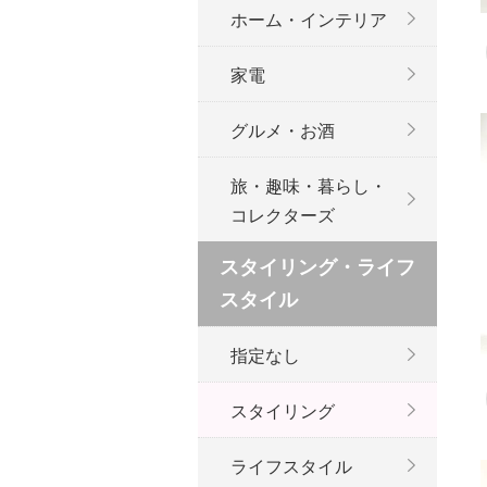
ホーム・インテリア
家電
グルメ・お酒
旅・趣味・暮らし・
コレクターズ
スタイリング・ライフ
スタイル
指定なし
スタイリング
ライフスタイル