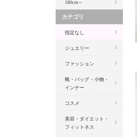
180cm～
カテゴリ
指定なし
ジュエリー
ファッション
靴・バッグ・小物・
インナー
コスメ
美容・ダイエット・
フィットネス