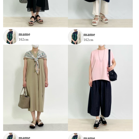
mame
mame
162cm
162cm
mame
mame