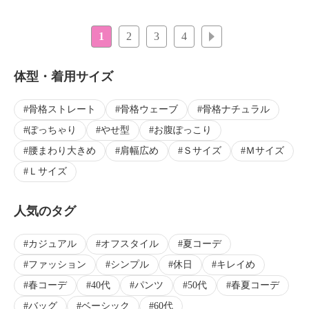
1
2
3
4
次へ
体型・着用サイズ
骨格ストレート
骨格ウェーブ
骨格ナチュラル
ぽっちゃり
やせ型
お腹ぽっこり
腰まわり大きめ
肩幅広め
Ｓサイズ
Ｍサイズ
Ｌサイズ
人気のタグ
カジュアル
オフスタイル
夏コーデ
ファッション
シンプル
休日
キレイめ
春コーデ
40代
パンツ
50代
春夏コーデ
バッグ
ベーシック
60代