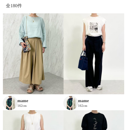
全
180件
mame
mame
162cm
162cm