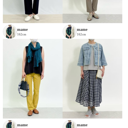
mame
mame
162cm
162cm
mame
mame