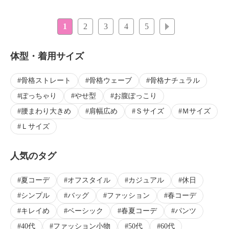
1
2
3
4
5
次へ
体型・着用サイズ
骨格ストレート
骨格ウェーブ
骨格ナチュラル
ぽっちゃり
やせ型
お腹ぽっこり
腰まわり大きめ
肩幅広め
Ｓサイズ
Ｍサイズ
Ｌサイズ
人気のタグ
夏コーデ
オフスタイル
カジュアル
休日
シンプル
バッグ
ファッション
春コーデ
キレイめ
ベーシック
春夏コーデ
パンツ
40代
ファッション小物
50代
60代