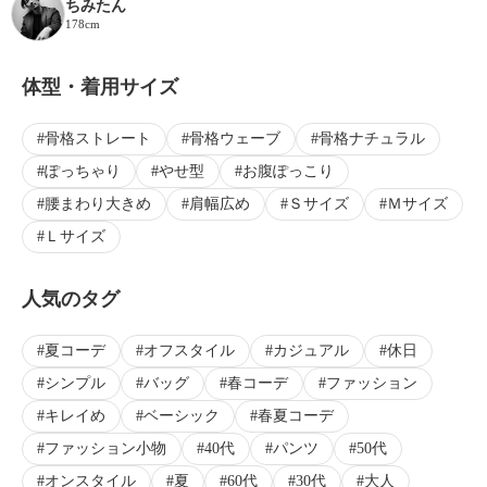
ちみたん
178cm
体型・着用サイズ
骨格ストレート
骨格ウェーブ
骨格ナチュラル
ぽっちゃり
やせ型
お腹ぽっこり
腰まわり大きめ
肩幅広め
Ｓサイズ
Ｍサイズ
Ｌサイズ
人気のタグ
夏コーデ
オフスタイル
カジュアル
休日
シンプル
バッグ
春コーデ
ファッション
キレイめ
ベーシック
春夏コーデ
ファッション小物
40代
パンツ
50代
オンスタイル
夏
60代
30代
大人