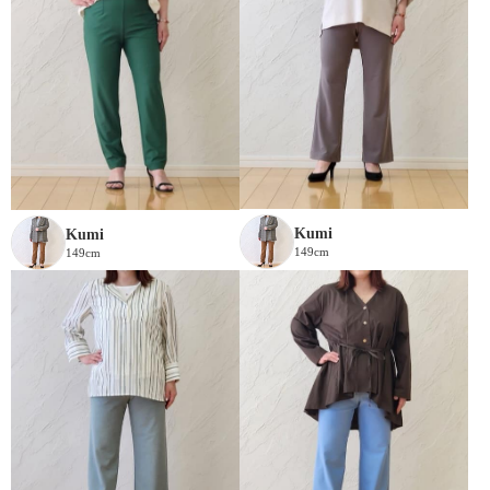
Kumi
Kumi
149cm
149cm