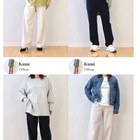
Kumi
Kumi
149cm
149cm