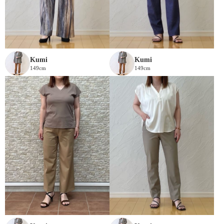
Kumi
Kumi
149cm
149cm