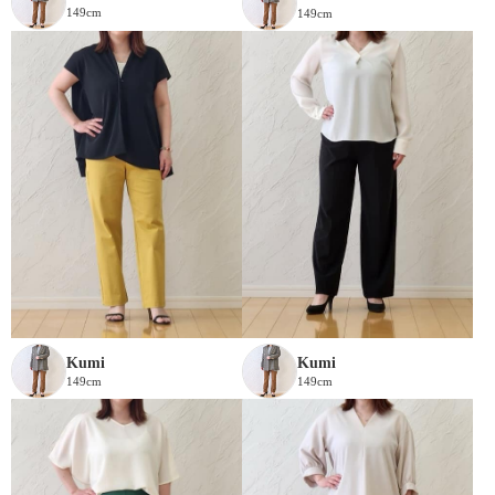
149cm
149cm
Kumi
Kumi
149cm
149cm