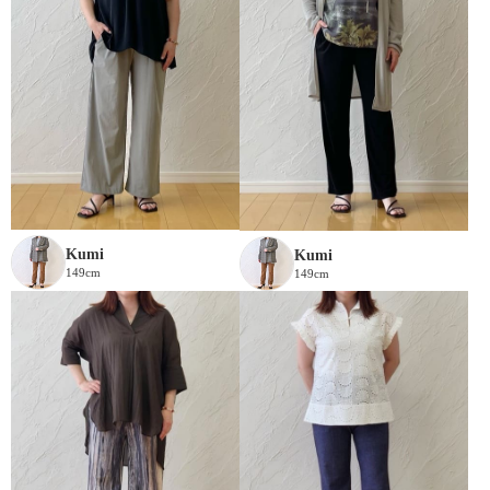
Kumi
Kumi
149cm
149cm