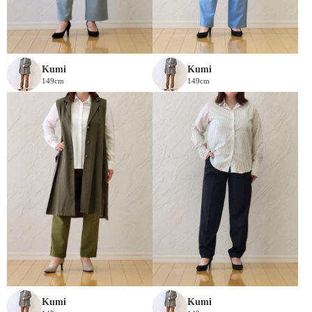
Kumi
Kumi
149cm
149cm
Kumi
Kumi