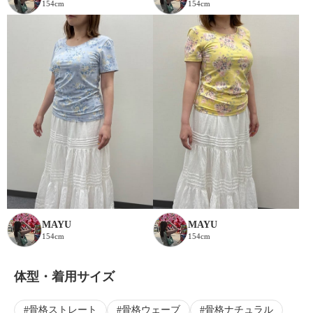
154cm
154cm
MAYU
MAYU
154cm
154cm
体型・着用サイズ
骨格ストレート
骨格ウェーブ
骨格ナチュラル