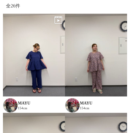
全
26件
MAYU
MAYU
154cm
154cm