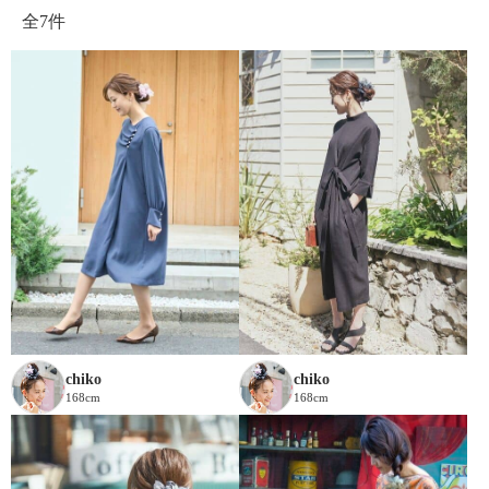
全
7件
chiko
chiko
168cm
168cm