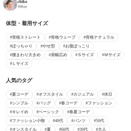
chiko
168cm
体型・着用サイズ
骨格ストレート
骨格ウェーブ
骨格ナチュラル
ぽっちゃり
やせ型
お腹ぽっこり
腰まわり大きめ
肩幅広め
Ｓサイズ
Ｍサイズ
Ｌサイズ
人気のタグ
夏コーデ
オフスタイル
カジュアル
休日
シンプル
バッグ
春コーデ
ファッション
キレイめ
ベーシック
春夏コーデ
ファッション小物
40代
パンツ
50代
オンスタイル
夏
60代
30代
大人