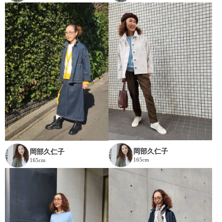
岡部久仁子
岡部久仁子
165cm
165cm