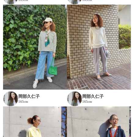
岡部久仁子
岡部久仁子
165cm
165cm