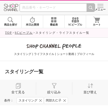
SHOP CHANNEL 
メニュー
商品を探す
本日お買得
番組表
SCピープル
カート
TOP
SCピープル
スタイリング・ライフスタイル一覧
スタイリング
ライフスタイル
ショート動画
プロフィール
スタイリング一覧
全て見る
絞り込み
並び替え
条件：
スタイリング
岡部久仁子