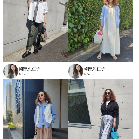
岡部久仁子
岡部久仁子
165cm
165cm