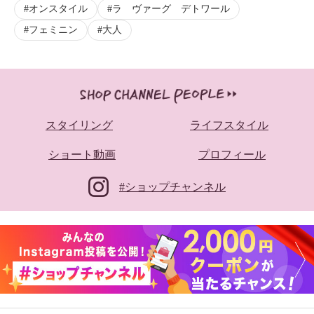
オンスタイル
ラ ヴァーグ デトワール
フェミニン
大人
スタイリング
ライフスタイル
ショート動画
プロフィール
#ショップチャンネル