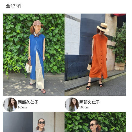
全
133件
岡部久仁子
岡部久仁子
165cm
165cm