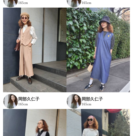
165cm
165cm
岡部久仁子
岡部久仁子
165cm
165cm