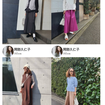
岡部久仁子
岡部久仁子
165cm
165cm