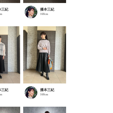
本三紀
播本三紀
cm
168cm
本三紀
播本三紀
cm
168cm