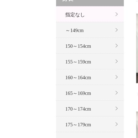
指定なし
～149cm
150～154cm
155～159cm
160～164cm
165～169cm
170～174cm
175～179cm