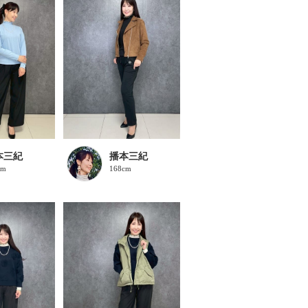
本三紀
播本三紀
cm
168cm