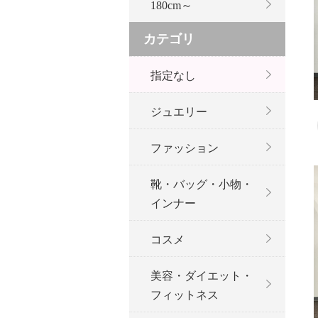
180cm～
カテゴリ
指定なし
ジュエリー
ファッション
靴・バッグ・小物・
インナー
コスメ
美容・ダイエット・
フィットネス