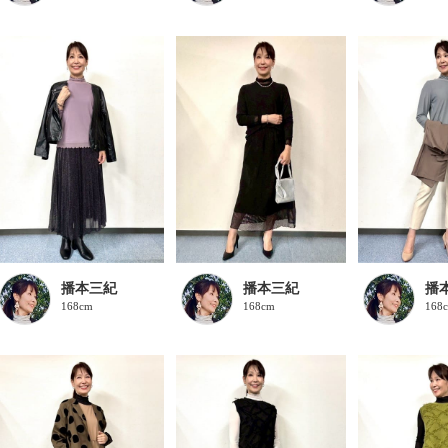
播本三紀
播本三紀
播
168cm
168cm
168