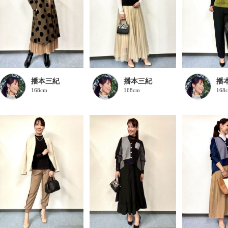
播本三紀
播本三紀
播
168cm
168cm
168