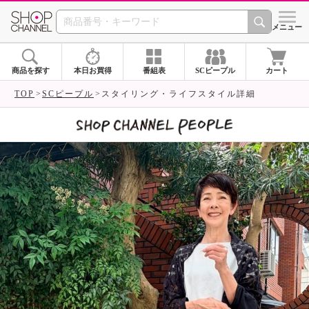
SHOP CHANNEL 
メニュー
商品を探す
本日お買得
番組表
SCピープル
カート
TOP
SCピープル
スタイリング・ライフスタイル詳細