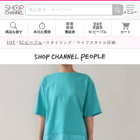
SHOP CHANNEL 
メニュー
商品を探す
本日お買得
番組表
SCピープル
カート
TOP
SCピープル
スタイリング・ライフスタイル詳細